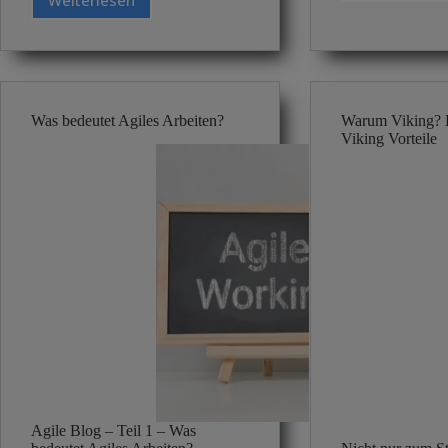
5
Wege,
ein
Ablagesystem
für
Büro
Was bedeutet Agiles Arbeiten?
Warum Viking? D
oder
Viking Vorteile
Homeoffice
zu
erstellen
Agile Blog – Teil 1 – Was