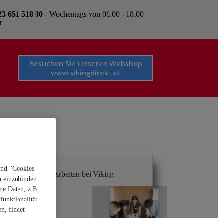
23 651 518 00
- Wochentags von 08.00 - 18.00
r
Besuchen Sie Unseren Webshop
www.vikingdirekt.at
end "Cookies"
Agiles Arbeiten bei Viking
n einzubinden
ne Daten, z.B.
funktionalität
n, findet