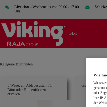
Zum
Inhalt
Live chat
- Wochentags von 09.00 - 17.00
Schicke
springen
Uhr
Blog
Kategorie
Bürofakten
Wir möc
Wir setze
5 Wege, ein Ablagesystem für
Gummibandgröß
genannt) 
Büro oder Homeoffice zu
oder Zugr
erstellen
Ihre IP-A
der Websit