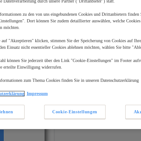
 Datenverarbeitung durch unsere Partner ("Drittanbieter") statt.
formationen zu den von uns eingebundenen Cookies und Drittanbietern finden 
instellungen". Dort können Sie zudem detaillierter auswählen, welche Cookies
en möchten.
 auf "Akzeptieren" klicken, stimmen Sie der Speicherung von Cookies auf Ihr
den Einsatz nicht essentieller Cookies ablehnen möchten, wählen Sie bitte "Abl
ahl können Sie jederzeit über den Link "Cookie-Einstellungen" im Footer aufr
e erteilte Einwilligung widerrufen.
rden weltweit
schiedlichsten
Ach ja, Kaffee – der Treibstoff,
et und sind
mit dem wir morgens schön wach
nformationen zum Thema Cookies finden Sie in unseren Datenschutzerklärung
 vielseitigsten
werden und heil durch lange Tage
ihnen lassen sich
kommen! Eine Welt ohne Kaffee
utzerklärung
Impressum
andere
kann man sich kaum vorstellen,
sammenhalten,
muss man aber zum Glück auch
ießen und sogar
nicht. Es gibt so viele Arten,…
lehnen
Cookie-Einstellungen
Akz
ln. Sie sind in
Weiterlesen
n Größen
So
he…
werden
deine
bandgrößen
Kaffeepausen