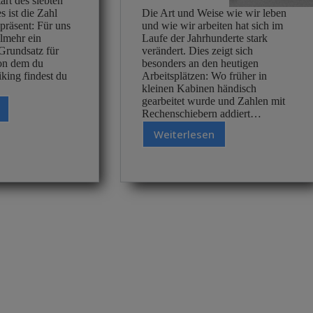
art des siebten
 ist die Zahl
Die Art und Weise wie wir leben
 präsent: Für uns
und wie wir arbeiten hat sich im
elmehr ein
Laufe der Jahrhunderte stark
Grundsatz für
verändert. Dies zeigt sich
von dem du
besonders an den heutigen
Viking findest du
Arbeitsplätzen: Wo früher in
kleinen Kabinen händisch
gearbeitet wurde und Zahlen mit
Rechenschiebern addiert…
m
?
Weiterlesen
Geschichte
schreiben:
Über
die
Entwicklung
le
der
Büroausstattung
im
Laufe
der
Jahrhunderte