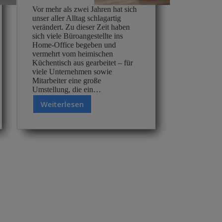
Vor mehr als zwei Jahren hat sich
unser aller Alltag schlagartig
verändert. Zu dieser Zeit haben
sich viele Büroangestellte ins
Home-Office begeben und
vermehrt vom heimischen
Küchentisch aus gearbeitet – für
viele Unternehmen sowie
Mitarbeiter eine große
Umstellung, die ein…
Weiterlesen
Gesundheit
ist
das
höchste
Gut:
Drei
Tipps
für
einen
gesunden
(Arbeits-)Alltag