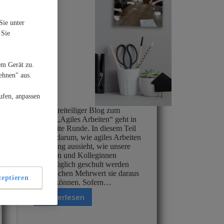
Sie unter
 Sie
em Gerät zu.
ehnen" aus.
ufen, anpassen
Unser dreiteiliger Blog zum
Thema „Agiles Arbeiten“ geht in
die zweite Runde. In diesem Teil
geht es darum, wie agiles Arbeiten
bei Viking aussieht, wie unsere
Kollegen und Kolleginnen
diesbezüglich geschult werden
und welchen Mehrwert sie daraus
eptieren
ziehen können. Sofern…
Weiterlesen
Agiles
Arbeiten
bei