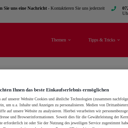
n Sie uns eine Nachricht
- Kontaktieren Sie uns jederzeit
07
Uh
Themen
Tipps & Tricks
hten Ihnen das beste Einkaufserlebnis ermöglichen
n auf unserer Website Cookies und ähnliche Technologien (zusammen nachfolg
en
So werden deine Kaffeepausen
ein, um u.a. Inhalte und Anzeigen zu personalisieren. Medien von Drittanbieter
interessanter!
iffe auf unsere Website zu analysieren. Hierbei verarbeiten wir personenbezoge
dresse und Browserinformationen. Soweit dies für die Gewährleistung der Kern
e erforderlich ist oder Sie der Nutzung des jeweiligen Service zugestimmt habe