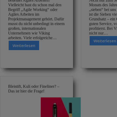
bedeutet Agiles Arbeiten?
Nicht nur zum St
Vielleicht hast du schon mal den
Monats des Jahres
Begriff „Agile Working“ oder
„sieben“ bei uns
Agiles Arbeiten im
ist die Sieben vi
Projektmanagement gehört. Dafür
Grundsatz – ein 
musst du nicht unbedingt in einem
guten Service, 
großen, internationalen
profitierst. Bei 
Unternehmen wie Viking
nicht nur…
arbeiten. Viele erfolgreiche…
Weiterlesen
Waru
Weiterlesen
Was
Viking
bedeutet
Das
Agiles
sind
Arbeiten?
deine
Viking
Vortei
Bleistift, Kuli oder Fineliner? –
Das ist hier die Frage!