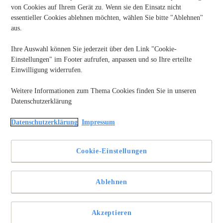
von Cookies auf Ihrem Gerät zu. Wenn sie den Einsatz nicht
essentieller Cookies ablehnen möchten, wählen Sie bitte "Ablehnen"
aus.
Ihre Auswahl können Sie jederzeit über den Link "Cookie-
Einstellungen" im Footer aufrufen, anpassen und so Ihre erteilte
Einwilligung widerrufen.
Weitere Informationen zum Thema Cookies finden Sie in unseren
Datenschutzerklärung
Datenschutzerklärung
Impressum
Entdecken Sie EINFACHE Methoden, um mit
jedem DRUCKER DOPPELSEITIG zu drucken.
Von DUPLEX-Optionen bis hin zu
Cookie-Einstellungen
ZWEISEITIGEN Einstellungen – dieser Leitfaden
hilft Ihnen, PAPIER ZU SPAREN und jedes Mal
intelligenter zu drucken.
Ablehnen
Weiterlesen
Wie
Sie
einfach
Akzeptieren
doppelseitig