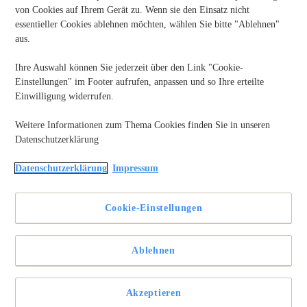
von Cookies auf Ihrem Gerät zu. Wenn sie den Einsatz nicht
essentieller Cookies ablehnen möchten, wählen Sie bitte "Ablehnen"
aus.
Ihre Auswahl können Sie jederzeit über den Link "Cookie-
Einstellungen" im Footer aufrufen, anpassen und so Ihre erteilte
Einwilligung widerrufen.
Weitere Informationen zum Thema Cookies finden Sie in unseren
Datenschutzerklärung
Wie wir in der Vergangenheit schon einmal mit unserem
Game of Thrones
-Zimmer gezeigt haben, sind unter uns einige
Datenschutzerklärung
Impressum
große Fans der Serie. Wir warten schon seit dem Ende der
letzten Staffel sehnsüchtig auf den Beginn der nächsten. Aber
jetzt ist es endlich so weit, die 8. Staffel kann endlich ab dem
Cookie-Einstellungen
15. April angesehen werden.
Zum Einklang auf die letzte Staffel und um die harte Arbeit
Ablehnen
unserer Mitarbeiter zu belohnen, haben wir ganz heimlich und
über Nacht eine Überraschung vorbereitet…
Akzeptieren