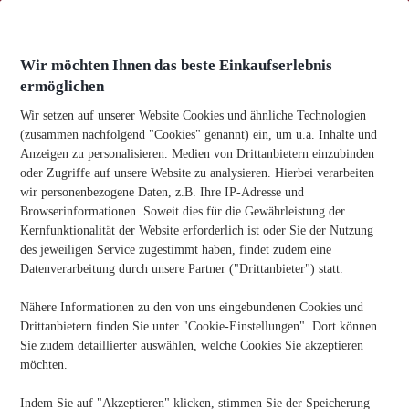
Zum
Inhalt
springen
Wir möchten Ihnen das beste Einkaufserlebnis
ermöglichen
Wir setzen auf unserer Website Cookies und ähnliche Technologien
(zusammen nachfolgend "Cookies" genannt) ein, um u.a. Inhalte und
Anzeigen zu personalisieren. Medien von Drittanbietern einzubinden
Heim
-
Papier & Versand
-
Unser Papier-Drache, inspiriert
oder Zugriffe auf unsere Website zu analysieren. Hierbei verarbeiten
von Game of Thrones
wir personenbezogene Daten, z.B. Ihre IP-Adresse und
Browserinformationen. Soweit dies für die Gewährleistung der
Unser Papier-Drache, Inspiriert Von Game Of Thrones
Kernfunktionalität der Website erforderlich ist oder Sie der Nutzung
Veröffentlichungsdatum:
06/10/2025
des jeweiligen Service zugestimmt haben, findet zudem eine
Datenverarbeitung durch unsere Partner ("Drittanbieter") statt.
Nähere Informationen zu den von uns eingebundenen Cookies und
Kennen Sie jemanden, der Büromaterial benötigt? Teilen Sie
die Informationen!
Drittanbietern finden Sie unter "Cookie-Einstellungen". Dort können
Sie zudem detaillierter auswählen, welche Cookies Sie akzeptieren
möchten.
Indem Sie auf "Akzeptieren" klicken, stimmen Sie der Speicherung