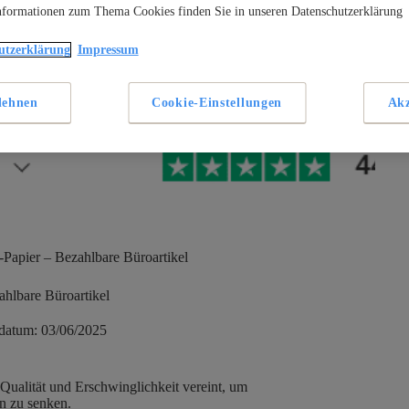
nformationen zum Thema Cookies finden Sie in unseren Datenschutzerklärung
utzerklärung
Impressum
lehnen
Cookie-Einstellungen
Akz
-Papier – Bezahlbare Büroartikel
ahlbare Büroartikel
sdatum:
03/06/2025
Qualität und Erschwinglichkeit vereint, um
en zu senken.