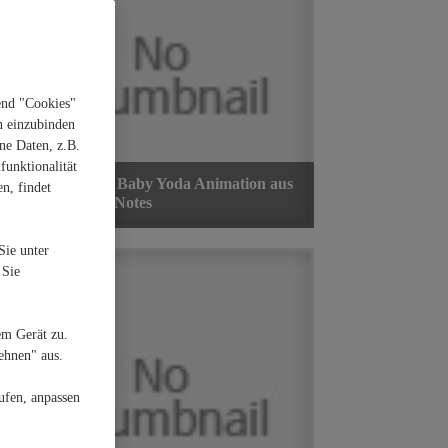
end "Cookies"
n einzubinden
ne Daten, z.B.
funktionalität
n, findet
Sie unter
 Sie
em Gerät zu.
ehnen" aus.
ufen, anpassen