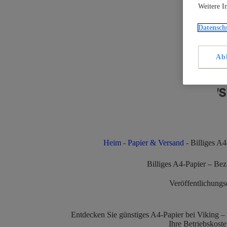
Weitere I
Datensch
Ab
Heim
-
Papier & Versand
-
Billiges A4
Billiges A4-Papier – Bez
Veröffentlichung
Entdecken Sie günstiges A4-Papier bei Viking – 
Ihre Betriebskost