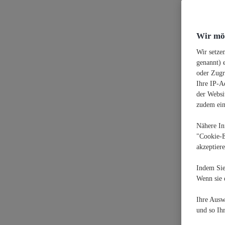
Wir möc
Wir setze
genannt) 
oder Zugr
Ihre IP-A
der Websit
zudem eine
Nähere In
"Cookie-E
akzeptier
Indem Sie
Wenn sie 
Ihre Ausw
und so Ihr