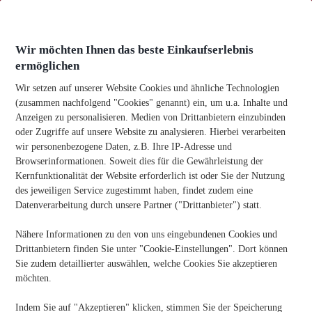
Zum
Inhalt
springen
Wir möchten Ihnen das beste Einkaufserlebnis
ermöglichen
Wir setzen auf unserer Website Cookies und ähnliche Technologien
(zusammen nachfolgend "Cookies" genannt) ein, um u.a. Inhalte und
Anzeigen zu personalisieren. Medien von Drittanbietern einzubinden
Heim
-
Uncategorised
-
Studie: 67 Prozent der
oder Zugriffe auf unsere Website zu analysieren. Hierbei verarbeiten
ÖsterreicherInnen haben Mobbing am Arbeitsplatz erlebt
wir personenbezogene Daten, z.B. Ihre IP-Adresse und
Browserinformationen. Soweit dies für die Gewährleistung der
Studie: 67 Prozent Der ÖsterreicherInnen Haben Mobbing
Am Arbeitsplatz Erlebt
Kernfunktionalität der Website erforderlich ist oder Sie der Nutzung
des jeweiligen Service zugestimmt haben, findet zudem eine
Veröffentlichungsdatum:
06/10/2025
Datenverarbeitung durch unsere Partner ("Drittanbieter") statt.
Nähere Informationen zu den von uns eingebundenen Cookies und
Kennen Sie jemanden, der Büromaterial benötigt? Teilen Sie
Drittanbietern finden Sie unter "Cookie-Einstellungen". Dort können
die Informationen!
Sie zudem detaillierter auswählen, welche Cookies Sie akzeptieren
möchten.
Indem Sie auf "Akzeptieren" klicken, stimmen Sie der Speicherung