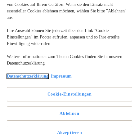
von Cookies auf Ihrem Gerät zu. Wenn sie den Einsatz nicht
essentieller Cookies ablehnen möchten, wählen Sie bitte "Ablehnen"
aus.
Ihre Auswahl können Sie jederzeit über den Link "Cookie-
Einstellungen" im Footer aufrufen, anpassen und so Ihre erteilte
Einwilligung widerrufen.
Weitere Informationen zum Thema Cookies finden Sie in unseren
Datenschutzerklärung
Es passiert jeden Tag. Branchenunabhängig. Es kann dem
Datenschutzerklärung
Impressum
Fabrikhallenarbeiter passieren oder dem auf dem
Schreibtischstuhl
sitzenden Büroarbeiter und die
Konsequenzen können ein dramatisches Ausmaß annehmen,
Cookie-Einstellungen
wenn es nicht gestoppt wird: Mobbing. Obwohl das Problem
in den letzten Jahren immer mehr in den Fokus von
Arbeitgebern und Arbeitnehmern gerückt ist, wird immer noch
nicht genug getan, um Opfern zu helfen und Mobbing zu
Ablehnen
stoppen.
Das liegt unter anderem daran, dass es nicht genug
Akzeptieren
Informationen zum Thema gibt und die Aufklärung nicht gut