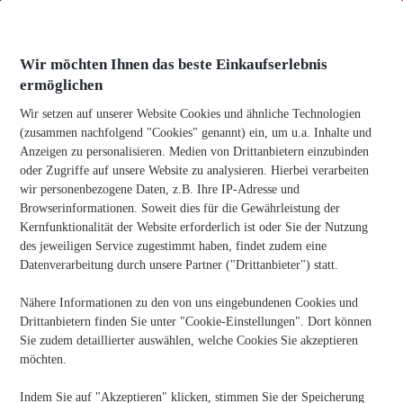
Zum
Inhalt
springen
Wir möchten Ihnen das beste Einkaufserlebnis
ermöglichen
Wir setzen auf unserer Website Cookies und ähnliche Technologien
(zusammen nachfolgend "Cookies" genannt) ein, um u.a. Inhalte und
Anzeigen zu personalisieren. Medien von Drittanbietern einzubinden
Kategorie
Uncategorised
oder Zugriffe auf unsere Website zu analysieren. Hierbei verarbeiten
wir personenbezogene Daten, z.B. Ihre IP-Adresse und
Browserinformationen. Soweit dies für die Gewährleistung der
Kernfunktionalität der Website erforderlich ist oder Sie der Nutzung
Billige Scheren – Bezahlbare Büroartikel
des jeweiligen Service zugestimmt haben, findet zudem eine
Entdecken Sie hochwertige, kosteneffiziente
Datenverarbeitung durch unsere Partner ("Drittanbieter") statt.
Scheren für Ihr Büro bei Viking und optimieren Sie
Ihr Budget ohne Kompromisse.
Nähere Informationen zu den von uns eingebundenen Cookies und
Drittanbietern finden Sie unter "Cookie-Einstellungen". Dort können
Weiterlesen
Billige
Sie zudem detaillierter auswählen, welche Cookies Sie akzeptieren
Scheren
möchten.
–
Bezahlbare
Indem Sie auf "Akzeptieren" klicken, stimmen Sie der Speicherung