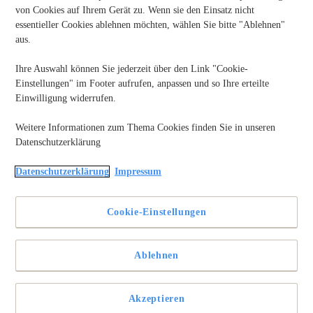
von Cookies auf Ihrem Gerät zu. Wenn sie den Einsatz nicht
essentieller Cookies ablehnen möchten, wählen Sie bitte "Ablehnen"
aus.
Ihre Auswahl können Sie jederzeit über den Link "Cookie-
Einstellungen" im Footer aufrufen, anpassen und so Ihre erteilte
Einwilligung widerrufen.
Weitere Informationen zum Thema Cookies finden Sie in unseren
Datenschutzerklärung
Jeder kennt das Problem, und gerade in den kommenden
Monaten wird es sich vermutlich noch verschlimmern: Die
Datenschutzerklärung
Impressum
Tage sind lang, das Wetter ist schlecht, die Arbeit ist stressig
und läuft nicht immer rund. An solchen Tagen sind Meetings
unproduktiv und es ist nicht leicht, gute Lösungen für die
Cookie-Einstellungen
derzeitigen Probleme zu finden. Das endet oft in einem
Teufelskreis, aus dem man keinen Ausweg sieht.
Ablehnen
Ein solches Ausmaß an Stress sorgt wiederum nicht nur für
mehr Probleme bei der Arbeit, sondern kann auch ernsthafte
Folgen für die eigene Gesundheit haben. Genau deshalb
haben wir ein paar Tipps zusammengestellt, damit ihr auch an
Akzeptieren
langen Tagen wieder einen klaren Kopf bekommen und Stress