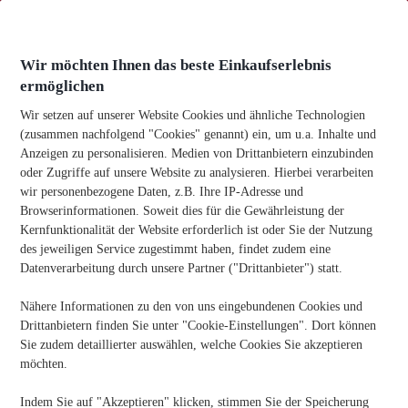
Zum
Inhalt
springen
Wir möchten Ihnen das beste Einkaufserlebnis
ermöglichen
Wir setzen auf unserer Website Cookies und ähnliche Technologien
(zusammen nachfolgend "Cookies" genannt) ein, um u.a. Inhalte und
Anzeigen zu personalisieren. Medien von Drittanbietern einzubinden
Heim
-
Office Hacks
-
5 Tipps für einen klaren Kopf am
oder Zugriffe auf unsere Website zu analysieren. Hierbei verarbeiten
Arbeitsplatz
wir personenbezogene Daten, z.B. Ihre IP-Adresse und
Browserinformationen. Soweit dies für die Gewährleistung der
5 Tipps Für Einen Klaren Kopf Am Arbeitsplatz
Kernfunktionalität der Website erforderlich ist oder Sie der Nutzung
Veröffentlichungsdatum:
06/10/2025
des jeweiligen Service zugestimmt haben, findet zudem eine
Datenverarbeitung durch unsere Partner ("Drittanbieter") statt.
Nähere Informationen zu den von uns eingebundenen Cookies und
Kennen Sie jemanden, der Büromaterial benötigt? Teilen Sie
die Informationen!
Drittanbietern finden Sie unter "Cookie-Einstellungen". Dort können
Sie zudem detaillierter auswählen, welche Cookies Sie akzeptieren
möchten.
Indem Sie auf "Akzeptieren" klicken, stimmen Sie der Speicherung