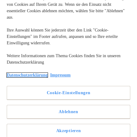
von Cookies auf Ihrem Gerät zu. Wenn sie den Einsatz nicht
essentieller Cookies ablehnen möchten, wählen Sie bitte "Ablehnen"
aus.
Ihre Auswahl können Sie jederzeit über den Link "Cookie-
Einstellungen" im Footer aufrufen, anpassen und so Ihre erteilte
Einwilligung widerrufen.
Weitere Informationen zum Thema Cookies finden Sie in unseren
Datenschutzerklärung
Kabellose Mäuse bieten eine bequeme Möglichkeit, Ihren
Datenschutzerklärung
Impressum
Computer zu steuern, ohne durch Kabel eingeschränkt zu
sein. Egal ob über Bluetooth oder einen Funkempfänger, die
Einrichtung Ihrer Maus ist einfach. Dieser Leitfaden führt Sie
Cookie-Einstellungen
durch die Schritte, behebt häufige Probleme und stellt sicher,
dass Sie eine reibungslose Verbindung für einen effizienten
und aufgeräumten Arbeitsplatz haben.
Ablehnen
Wie verbinde ich eine kabellose Maus?
Akzeptieren
Schalten Sie Ihre Maus ein und aktivieren Sie Bluetooth