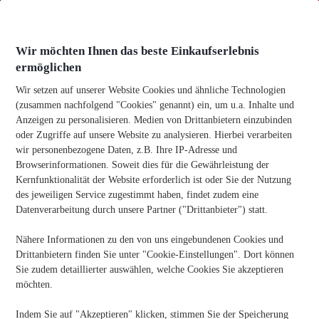
Zum
Inhalt
springen
Wir möchten Ihnen das beste Einkaufserlebnis
ermöglichen
Wir setzen auf unserer Website Cookies und ähnliche Technologien
(zusammen nachfolgend "Cookies" genannt) ein, um u.a. Inhalte und
Anzeigen zu personalisieren. Medien von Drittanbietern einzubinden
Heim
-
Featured
-
So verbinden Sie eine kabellose Maus
oder Zugriffe auf unsere Website zu analysieren. Hierbei verarbeiten
mühelos mit Ihrem Laptop
wir personenbezogene Daten, z.B. Ihre IP-Adresse und
Browserinformationen. Soweit dies für die Gewährleistung der
So Verbinden Sie Eine Kabellose Maus Mühelos Mit Ihrem
Laptop
Kernfunktionalität der Website erforderlich ist oder Sie der Nutzung
des jeweiligen Service zugestimmt haben, findet zudem eine
Veröffentlichungsdatum:
06/10/2025
Datenverarbeitung durch unsere Partner ("Drittanbieter") statt.
Nähere Informationen zu den von uns eingebundenen Cookies und
Kennen Sie jemanden, der Büromaterial benötigt? Teilen Sie
Drittanbietern finden Sie unter "Cookie-Einstellungen". Dort können
die Informationen!
Sie zudem detaillierter auswählen, welche Cookies Sie akzeptieren
möchten.
Indem Sie auf "Akzeptieren" klicken, stimmen Sie der Speicherung