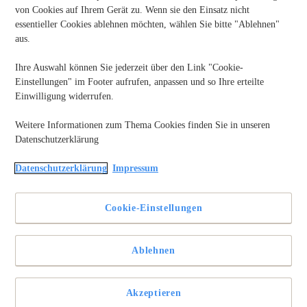
von Cookies auf Ihrem Gerät zu. Wenn sie den Einsatz nicht
essentieller Cookies ablehnen möchten, wählen Sie bitte "Ablehnen"
aus.
Ihre Auswahl können Sie jederzeit über den Link "Cookie-
Einstellungen" im Footer aufrufen, anpassen und so Ihre erteilte
Einwilligung widerrufen.
Weitere Informationen zum Thema Cookies finden Sie in unseren
Datenschutzerklärung
Die Wahl der richtigen Stiftspitzengröße kann einen spürbaren
Datenschutzerklärung
Impressum
Unterschied für Ihr Schreib- oder Zeichenerlebnis ausmachen.
Egal, ob Sie 0,5 mm, 0,7 mm oder 1,0 mm vergleichen, dieser
Leitfaden hilft Ihnen dabei zu entscheiden, welche
Cookie-Einstellungen
Spitzengröße am besten zu Ihren Anforderungen in Bezug auf
Präzision, Tintenfluss und alltägliche Schreibaufgaben passt.
Ablehnen
Welche Stiftspitzengröße sollte ich verwenden?
Verwenden Sie 0,5 mm für detailliertes, präzises
Akzeptieren
Schreiben oder kleine Handschrift. Wählen Sie 0,7 mm