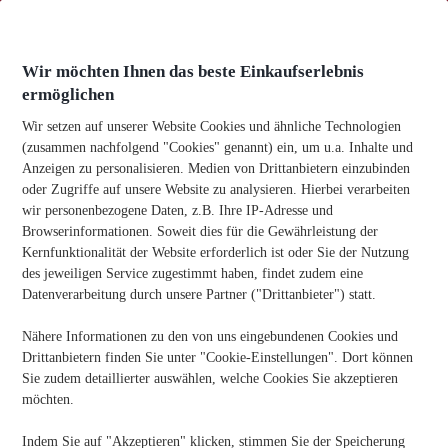
Zum
Inhalt
springen
Wir möchten Ihnen das beste Einkaufserlebnis
ermöglichen
Wir setzen auf unserer Website Cookies und ähnliche Technologien
(zusammen nachfolgend "Cookies" genannt) ein, um u.a. Inhalte und
Anzeigen zu personalisieren. Medien von Drittanbietern einzubinden
Heim
-
Bürobedarf
-
Wie Sie die richtige Stiftstärke wählen
oder Zugriffe auf unsere Website zu analysieren. Hierbei verarbeiten
(0,5 vs 0,7 vs 1,0 mm)
wir personenbezogene Daten, z.B. Ihre IP-Adresse und
Browserinformationen. Soweit dies für die Gewährleistung der
Wie Sie Die Richtige Stiftstärke Wählen (0,5 Vs 0,7 Vs 1,0
Mm)
Kernfunktionalität der Website erforderlich ist oder Sie der Nutzung
des jeweiligen Service zugestimmt haben, findet zudem eine
Veröffentlichungsdatum:
06/10/2025
Datenverarbeitung durch unsere Partner ("Drittanbieter") statt.
Nähere Informationen zu den von uns eingebundenen Cookies und
Kennen Sie jemanden, der Büromaterial benötigt? Teilen Sie
Drittanbietern finden Sie unter "Cookie-Einstellungen". Dort können
die Informationen!
Sie zudem detaillierter auswählen, welche Cookies Sie akzeptieren
möchten.
Indem Sie auf "Akzeptieren" klicken, stimmen Sie der Speicherung