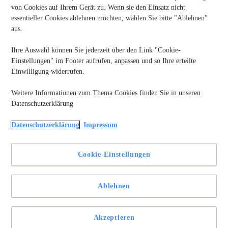
von Cookies auf Ihrem Gerät zu. Wenn sie den Einsatz nicht
essentieller Cookies ablehnen möchten, wählen Sie bitte "Ablehnen"
aus.
Ihre Auswahl können Sie jederzeit über den Link "Cookie-
Einstellungen" im Footer aufrufen, anpassen und so Ihre erteilte
Einwilligung widerrufen.
Weitere Informationen zum Thema Cookies finden Sie in unseren
Datenschutzerklärung
Viking unterstützt Kunden bei der Auswahl der besten
Datenschutzerklärung
Impressum
Bürogeräte, indem es bestimmte Artikel hervorhebt. Heute
betrachten wir den Brother HL-L2400DW Mono Laser
Drucker DIN A4 Schwarz. In dieser neutralen Bewertung
Cookie-Einstellungen
werden wir die wichtigsten Merkmale, Vor- und Nachteile
sowie das Kundenfeedback zu diesem Drucker analysieren.
Ziel ist es, Ihnen eine fundierte Entscheidungsgrundlage für
den Kauf dieses Produkts zu bieten. Bleiben Sie dran, um
Ablehnen
mehr über die Leistungsfähigkeit und Benutzerfreundlichkeit
dieses Modells zu erfahren.
Akzeptieren
Dies ist das Produkt, das wir heute bewerten: