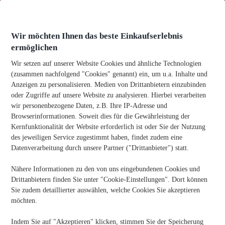
Zum
Inhalt
springen
Wir möchten Ihnen das beste Einkaufserlebnis
ermöglichen
Wir setzen auf unserer Website Cookies und ähnliche Technologien
(zusammen nachfolgend "Cookies" genannt) ein, um u.a. Inhalte und
Anzeigen zu personalisieren. Medien von Drittanbietern einzubinden
Heim
-
Bürotechnik
-
Bewertung: Brother HL-L2400DW
oder Zugriffe auf unsere Website zu analysieren. Hierbei verarbeiten
Mono Laser Drucker DIN A4 Schwarz
wir personenbezogene Daten, z.B. Ihre IP-Adresse und
Browserinformationen. Soweit dies für die Gewährleistung der
Bewertung: Brother HL-L2400DW Mono Laser Drucker
DIN A4 Schwarz
Kernfunktionalität der Website erforderlich ist oder Sie der Nutzung
des jeweiligen Service zugestimmt haben, findet zudem eine
Veröffentlichungsdatum:
16/04/2026
Datenverarbeitung durch unsere Partner ("Drittanbieter") statt.
Nähere Informationen zu den von uns eingebundenen Cookies und
Kennen Sie jemanden, der Büromaterial benötigt? Teilen Sie
Drittanbietern finden Sie unter "Cookie-Einstellungen". Dort können
die Informationen!
Sie zudem detaillierter auswählen, welche Cookies Sie akzeptieren
möchten.
Indem Sie auf "Akzeptieren" klicken, stimmen Sie der Speicherung